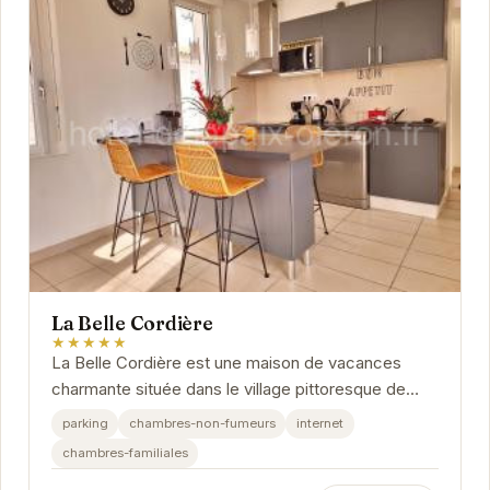
La Belle Cordière
★★★★★
La Belle Cordière est une maison de vacances
charmante située dans le village pittoresque de
Saint-Trojan-les-Bains. Avec son emplacement
parking
chambres-non-fumeurs
internet
idéal,...
chambres-familiales