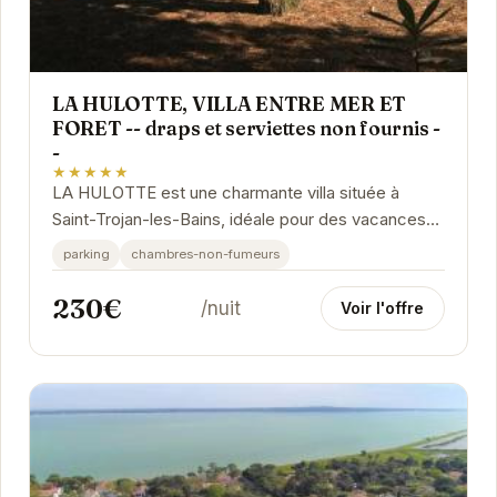
LA HULOTTE, VILLA ENTRE MER ET
FORET -- draps et serviettes non fournis -
-
★★★★★
LA HULOTTE est une charmante villa située à
Saint-Trojan-les-Bains, idéale pour des vacances
en famille ou entre amis. Proche de la plage et
parking
chambres-non-fumeurs
des...
230€
/nuit
Voir l'offre