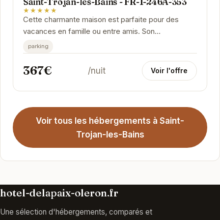
Saint-Trojan-les-Bains - FR-1-246A-353
★★★★★
Cette charmante maison est parfaite pour des
vacances en famille ou entre amis. Son
emplacement privilégié, proche de la plage et de la
parking
forêt,...
367€
/nuit
Voir l'offre
Voir tous les hébergements à Saint-
Trojan-les-Bains
hotel-delapaix-oleron.fr
Une sélection d'hébergements, comparés et