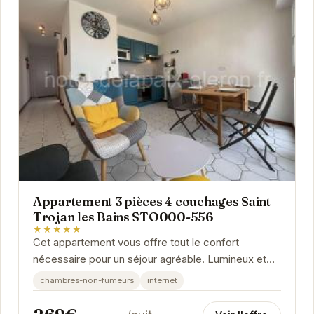
Appartement 3 pièces 4 couchages Saint
Trojan les Bains STO000-556
★★★★★
Cet appartement vous offre tout le confort
nécessaire pour un séjour agréable. Lumineux et
spacieux, il dispose de deux chambres, d'un
chambres-non-fumeurs
internet
salon,...