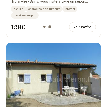
Trojan-les-Bains, vous invite à vivre un séjour
inoubliable.
parking
chambres-non-fumeurs
internet
navette-aeroport
128€
/nuit
Voir l'offre