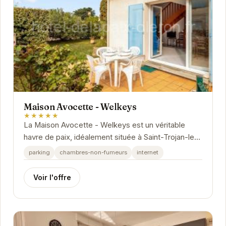
Maison Avocette - Welkeys
★★★★★
La Maison Avocette - Welkeys est un véritable
havre de paix, idéalement située à Saint-Trojan-les-
Bains. Offrant tout le confort nécessaire pour...
parking
chambres-non-fumeurs
internet
Voir l'offre