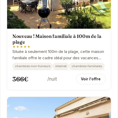
Nouveau ! Maison familiale à 100m de la
plage
★★★★★
Située à seulement 100m de la plage, cette maison
familiale offre le cadre idéal pour des vacances
réussies à Saint-Trojan-les-Bains. Profitez...
chambres-non-fumeurs
internet
chambres-familiales
366€
/nuit
Voir l'offre