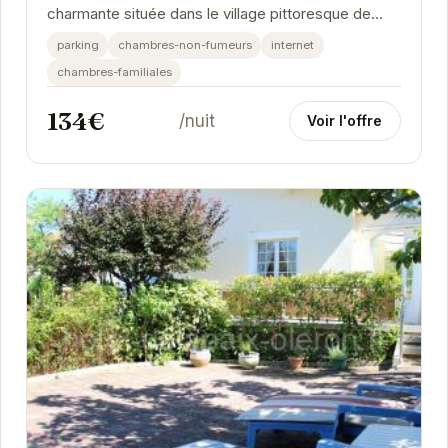
charmante située dans le village pittoresque de
Saint-Trojan-les-Bains. Avec son emplacement
parking
chambres-non-fumeurs
internet
idéal,...
chambres-familiales
134€
/nuit
Voir l'offre