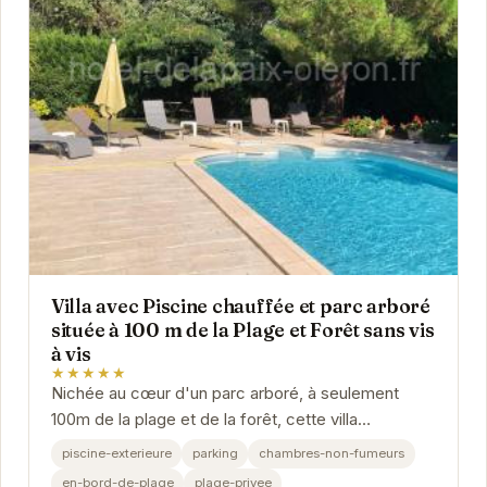
Villa avec Piscine chauffée et parc arboré
située à 100 m de la Plage et Forêt sans vis
à vis
★★★★★
Nichée au cœur d'un parc arboré, à seulement
100m de la plage et de la forêt, cette villa
exceptionnelle offre un cadre idyllique pour des...
piscine-exterieure
parking
chambres-non-fumeurs
en-bord-de-plage
plage-privee