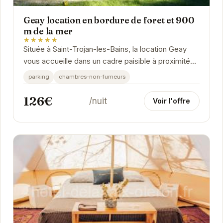
Geay location en bordure de foret et 900
m de la mer
★★★★★
Située à Saint-Trojan-les-Bains, la location Geay
vous accueille dans un cadre paisible à proximité
de la plage et de la forêt.
parking
chambres-non-fumeurs
126€
/nuit
Voir l'offre