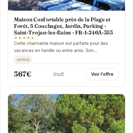
Maison Confortable près de la Plage et
Forêt, 5 Couchages, Jardin, Parking –
Saint-Trojan-les-Bains - FR-1-246A-353
★★★★★
Cette charmante maison est parfaite pour des
vacances en famille ou entre amis. Son
emplacement privilégié, proche de la plage et de la
parking
forêt,...
367€
/nuit
Voir l'offre