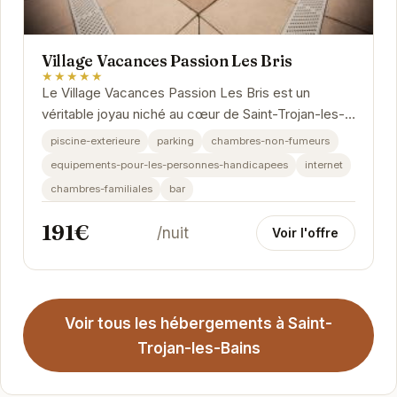
Village Vacances Passion Les Bris
★★★★★
Le Village Vacances Passion Les Bris est un
véritable joyau niché au cœur de Saint-Trojan-les-
Bains. Offrant un cadre idyllique entre plages et...
piscine-exterieure
parking
chambres-non-fumeurs
equipements-pour-les-personnes-handicapees
internet
chambres-familiales
bar
191€
/nuit
Voir l'offre
Voir tous les hébergements à Saint-
Trojan-les-Bains