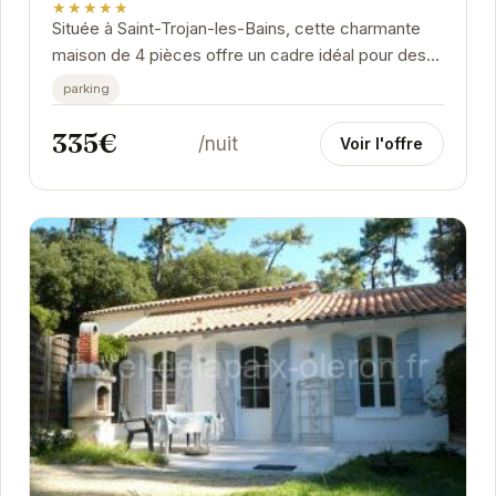
★★★★★
Située à Saint-Trojan-les-Bains, cette charmante
maison de 4 pièces offre un cadre idéal pour des
vacances en famille ou entre amis. Proche de la...
parking
335€
/nuit
Voir l'offre