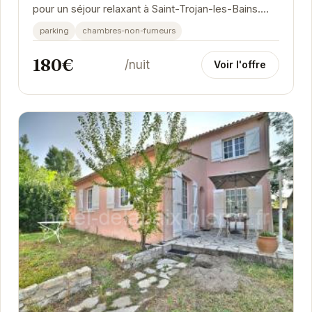
pour un séjour relaxant à Saint-Trojan-les-Bains.
Avec son jardin privé, vous pourrez...
parking
chambres-non-fumeurs
180€
/nuit
Voir l'offre