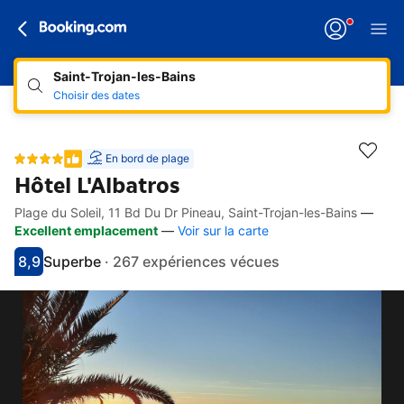
Saint-Trojan-les-Bains
Choisir des dates
En bord de plage
Hôtel L'Albatros
Plage du Soleil, 11 Bd Du Dr Pineau, Saint-Trojan-les-Bains
—
Accès rapides
Aller à la description
Aller aux équipements
Aller aux hébergements
Aller aux conditions
Excellent emplacement
—
Voir sur la carte
8,9
Superbe
·
267 expériences vécues
Avec une note de 8.9
superbe