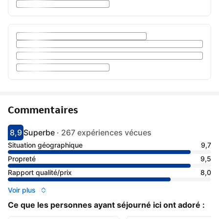
Commentaires
8,9
Superbe
·
267 expériences vécues
Avec une note de 8.9
superbe
Situation géographique
9,7
Propreté
9,5
Rapport qualité/prix
8,0
Voir plus
Ce que les personnes ayant séjourné ici ont adoré :