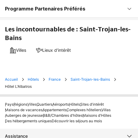
Programme Partenaires Préférés
Les incontournables de : Saint-Trojan-les-
Bains
Villes
Lieux d'intérêt
Accueil
Hôtels
France
Saint-Trojan-les-Bains
Hôtel L'Albatros
Pays
Régions
Villes
Quartiers
Aéroports
Hôtels
Sites d'intérêt
Maisons de vacances
Appartements
Complexes hôteliers
Villas
Auberges de jeunesse
B&B/Chambres d'hôtes
Maisons d'Hôtes
Des hébergements uniques
Découvrir les séjours au mois
Assistance