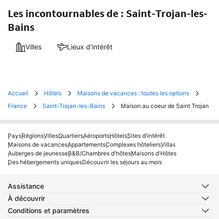
Les incontournables de : Saint-Trojan-les-
Bains
Villes
Lieux d'intérêt
Accueil
Hôtels
Maisons de vacances : toutes les options
France
Saint-Trojan-les-Bains
Maison au coeur de Saint Trojan
Pays
Régions
Villes
Quartiers
Aéroports
Hôtels
Sites d'intérêt
Maisons de vacances
Appartements
Complexes hôteliers
Villas
Auberges de jeunesse
B&B/Chambres d'hôtes
Maisons d'Hôtes
Des hébergements uniques
Découvrir les séjours au mois
Assistance
À découvrir
Conditions et paramètres