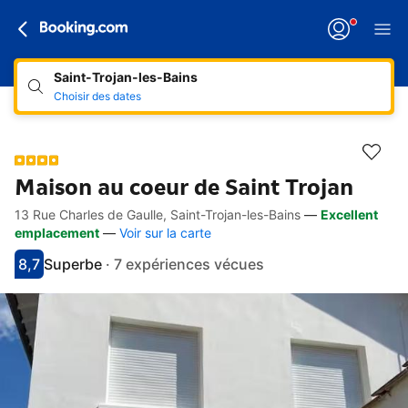
Saint-Trojan-les-Bains
Choisir des dates
Maison au coeur de Saint Trojan
13 Rue Charles de Gaulle, Saint-Trojan-les-Bains
—
Excellent
Accès rapides
Aller à la description
Aller aux équipements
Aller aux hébergements
Aller aux conditions
emplacement
—
Voir sur la carte
8,7
Superbe
·
7 expériences vécues
Avec une note de 8.7
superbe