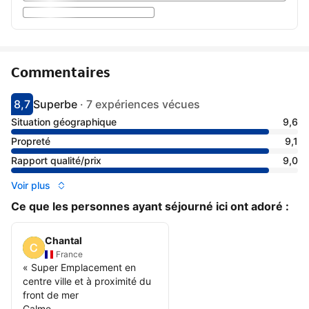
Commentaires
8,7
Superbe
·
7 expériences vécues
Avec une note de 8.7
superbe
Situation géographique
9,6
Propreté
9,1
Rapport qualité/prix
9,0
Voir plus
Ce que les personnes ayant séjourné ici ont adoré :
Chantal
France
«
Super Emplacement en
centre ville et à proximité du
front de mer
Calme