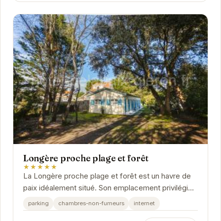
Longère proche plage et forêt
★★★★★
La Longère proche plage et forêt est un havre de
paix idéalement situé. Son emplacement privilégié
permet de profiter pleinement des activités...
parking
chambres-non-fumeurs
internet