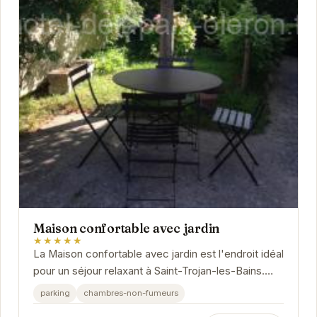
Maison confortable avec jardin
★★★★★
La Maison confortable avec jardin est l'endroit idéal
pour un séjour relaxant à Saint-Trojan-les-Bains.
Avec son jardin privé, vous pourrez...
parking
chambres-non-fumeurs