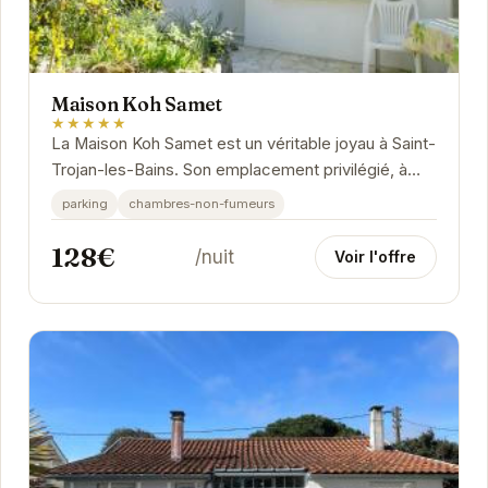
Maison Koh Samet
★★★★★
La Maison Koh Samet est un véritable joyau à Saint-
Trojan-les-Bains. Son emplacement privilégié, à
proximité des plages et des attractions...
parking
chambres-non-fumeurs
128€
/nuit
Voir l'offre