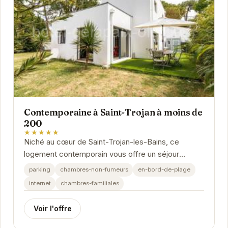
Contemporaine à Saint-Trojan à moins de
200
★★★★★
Niché au cœur de Saint-Trojan-les-Bains, ce
logement contemporain vous offre un séjour
inoubliable à un prix abordable. À deux pas des
parking
chambres-non-fumeurs
en-bord-de-plage
plages et...
internet
chambres-familiales
Voir l'offre