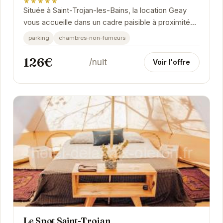
★★★★★
Située à Saint-Trojan-les-Bains, la location Geay
vous accueille dans un cadre paisible à proximité
de la plage et de la forêt.
parking
chambres-non-fumeurs
126€
/nuit
Voir l'offre
Le Spot Saint-Trojan