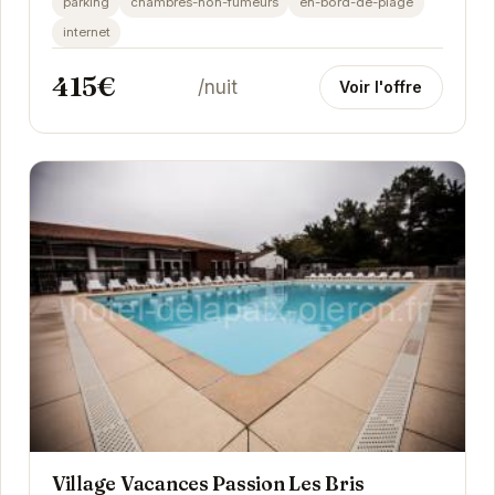
parking
chambres-non-fumeurs
en-bord-de-plage
internet
415€
/nuit
Voir l'offre
Village Vacances Passion Les Bris