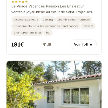
★★★★★
Le Village Vacances Passion Les Bris est un
véritable joyau niché au cœur de Saint-Trojan-les-
Bains. Offrant un cadre idyllique entre plages et...
piscine-exterieure
parking
chambres-non-fumeurs
equipements-pour-les-personnes-handicapees
internet
chambres-familiales
bar
191€
/nuit
Voir l'offre