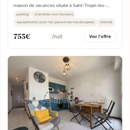
maison de vacances située à Saint-Trojan-les-
Bains. Avec son atmosphère chaleureuse et son...
parking
chambres-non-fumeurs
equipements-pour-les-personnes-handicapees
internet
753€
/nuit
Voir l'offre