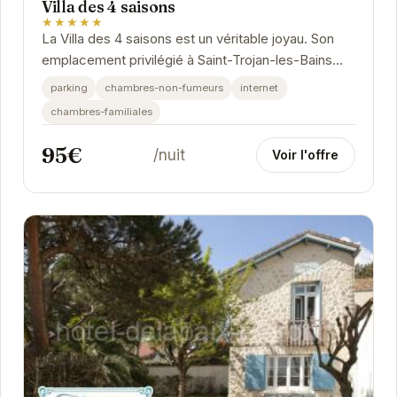
Villa des 4 saisons
★★★★★
La Villa des 4 saisons est un véritable joyau. Son
emplacement privilégié à Saint-Trojan-les-Bains
offre un accès facile aux plages et aux...
parking
chambres-non-fumeurs
internet
chambres-familiales
95€
/nuit
Voir l'offre