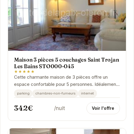
Maison 3 pièces 5 couchages Saint Trojan
Les Bains STO000-045
★★★★★
Cette charmante maison de 3 pièces offre un
espace confortable pour 5 personnes. Idéalement
située à Saint-Trojan-les-Bains, elle permet un...
parking
chambres-non-fumeurs
internet
342€
/nuit
Voir l'offre