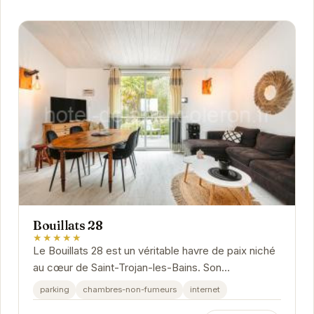
Bouillats 28
★★★★★
Le Bouillats 28 est un véritable havre de paix niché
au cœur de Saint-Trojan-les-Bains. Son
emplacement privilégié offre un accès facile aux...
parking
chambres-non-fumeurs
internet