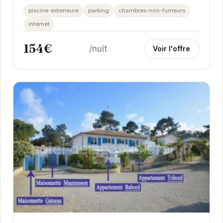
d'hébergements confortables et d'installations
piscine-exterieure
parking
chambres-non-fumeurs
modernes pour un...
internet
154€
/nuit
Voir l'offre