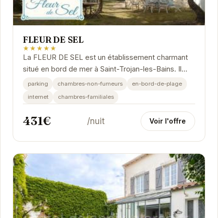
FLEUR DE SEL
★★★★★
La FLEUR DE SEL est un établissement charmant
situé en bord de mer à Saint-Trojan-les-Bains. Il
propose des chambres confortables et
parking
chambres-non-fumeurs
en-bord-de-plage
familiales,...
internet
chambres-familiales
431€
/nuit
Voir l'offre