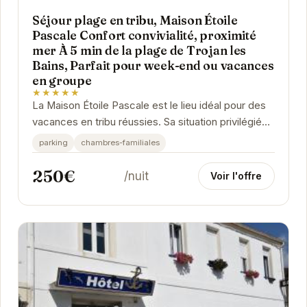
Séjour plage en tribu, Maison Étoile
Pascale Confort convivialité, proximité
mer À 5 min de la plage de Trojan les
Bains, Parfait pour week-end ou vacances
en groupe
★★★★★
La Maison Étoile Pascale est le lieu idéal pour des
vacances en tribu réussies. Sa situation privilégiée
à proximité de la plage et ses...
parking
chambres-familiales
250€
/nuit
Voir l'offre