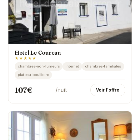
Hotel Le Coureau
★★★★★
chambres-non-fumeurs
internet
chambres-familiales
plateau-bouilloire
107€
/nuit
Voir l'offre